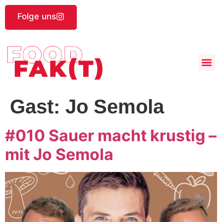
Folge uns
Gast:
Jo Semola
#010 Sauer macht krustig –
mit Jo Semola