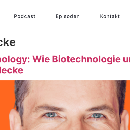
Podcast
Episoden
Kontakt
cke
nology: Wie Biotechnologie 
decke