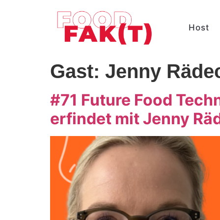
Host
Gast:
Jenny Räde
#71 Future Food Tech
erfindet mit Jenny Rä